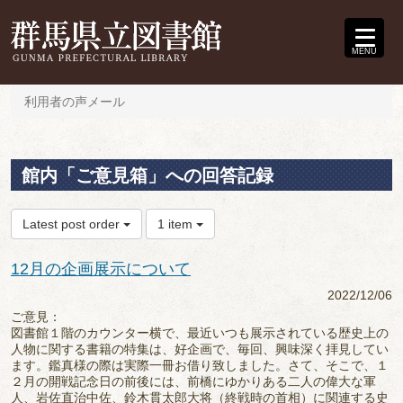
MENU
利用者の声メール
館内「ご意見箱」への回答記録
Latest post order
1 item
12月の企画展示について
2022/12/06
ご意見：
図書館１階のカウンター横で、最近いつも展示されている歴史上の
人物に関する書籍の特集は、好企画で、毎回、興味深く拝見してい
ます。鑑真様の際は実際一冊お借り致しました。さて、そこで、１
２月の開戦記念日の前後には、前橋にゆかりある二人の偉大な軍
人、岩佐直治中佐、鈴木貫太郎大将（終戦時の首相）に関連する史