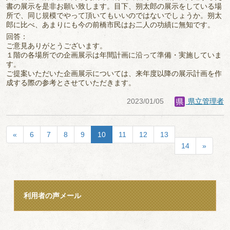
書の展示を是非お願い致します。目下、朔太郎の展示をしている場
所で、同じ規模でやって頂いてもいいのではないでしょうか。朔太
郎に比べ、あまりにも今の前橋市民はお二人の功績に無知です。
回答：
ご意見ありがとうございます。
１階の各場所での企画展示は年間計画に沿って準備・実施していま
す。
ご提案いただいた企画展示については、来年度以降の展示計画を作
成する際の参考とさせていただきます。
2023/01/05
県立管理者
«
6
7
8
9
10
11
12
13
14
»
利用者の声メール