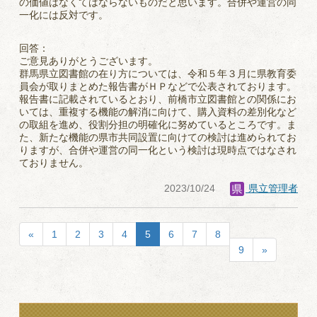
の価値はなくてはならないものだと思います。合併や運営の同
一化には反対です。
回答：
ご意見ありがとうございます。
群馬県立図書館の在り方については、令和５年３月に県教育委
員会が取りまとめた報告書がＨＰなどで公表されております。
報告書に記載されているとおり、前橋市立図書館との関係にお
いては、重複する機能の解消に向けて、購入資料の差別化など
の取組を進め、役割分担の明確化に努めているところです。ま
た、新たな機能の県市共同設置に向けての検討は進められてお
りますが、合併や運営の同一化という検討は現時点ではなされ
ておりません。
2023/10/24
県立管理者
«
1
2
3
4
5
6
7
8
9
»