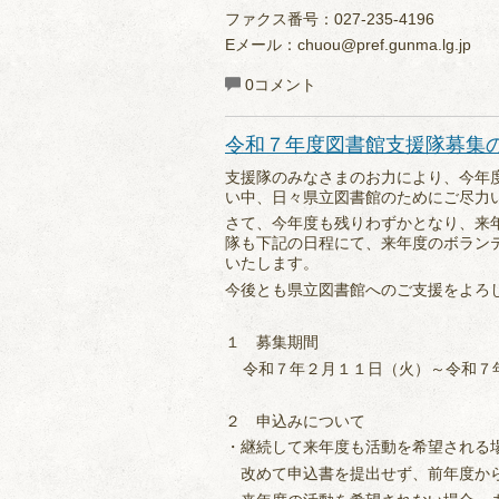
ファクス番号：027-235-4196
Eメール：chuou@pref.gunma.lg.jp
0コメント
令和７年度図書館支援隊募集
支援隊のみなさまのお力により、今年
い中、日々県立図書館のためにご尽力
さて、今年度も残りわずかとなり、来
隊も下記の日程にて、来年度のボラン
いたします。
今後とも県立図書館へのご支援をよろ
１ 募集期間
令和７年２月１１日（火）～令和７
２ 申込みについて
・継続して来年度も活動を希望される
改めて申込書を提出せず、前年度から