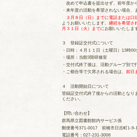
改めて申込書を提出せず、前年度から
・来年度の活動を希望されない場合、
３月８日（日）までに電話または口
ようお願いいたします。
継続を希望さ
月３１日（火）までに
お願いいたしま
３ 登録証交付式について
・日時：４月１１日（土曜日）13時00分
・場所：当館3階研修室
・交付式終了後は、活動グループ別で
・ご都合等で欠席される場合は、
前日
４ 活動開始日について
登録証交付式終了後からの活動となり
ください。
【問い合わせ】
群馬県立図書館館内サービス係
郵便番号371-0017 前橋市日吉町1-9-
電話番号：027-231-3008