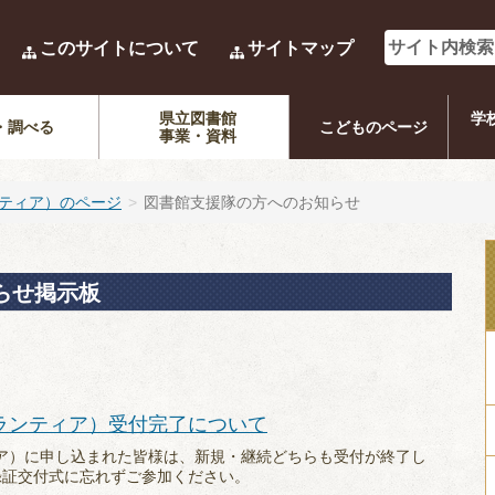
このサイトについて
サイトマップ
県立図書館
学
・調べる
こどものページ
事業・資料
ティア）のページ
図書館支援隊の方へのお知らせ
らせ掲示板
ランティア）受付完了について
ィア）に申し込まれた皆様は、新規・継続どちらも受付が終了し
録証交付式に忘れずご参加ください。