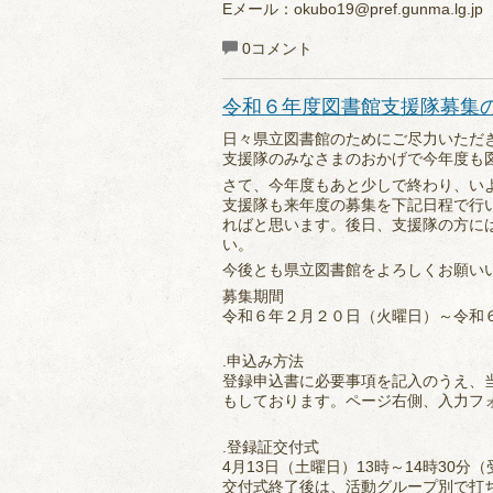
Eメール：okubo19@pref.gunma.lg.jp
0コメント
令和６年度図書館支援隊募集
日々県立図書館のためにご尽力いただ
支援隊のみなさまのおかげで今年度も
さて、今年度もあと少しで終わり、い
支援隊も来年度の募集を下記日程で行
ればと思います。後日、支援隊の方に
い。
今後とも県立図書館をよろしくお願い
募集期間
令和６年２月２０日（火曜日）～令和
.申込み方法
登録申込書に必要事項を記入のうえ、
もしております。ページ右側、入力フ
.登録証交付式
4月13日（土曜日）13時～14時30分
交付式終了後は、活動グループ別で打