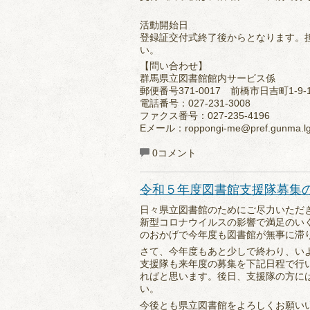
活動開始日
登録証交付式終了後からとなります。
い。
【問い合わせ】
群馬県立図書館館内サービス係
郵便番号371-0017 前橋市日吉町1-9-
電話番号：027-231-3008
ファクス番号：027-235-4196
Eメール：roppongi-me@pref.gunma.lg
0コメント
令和５年度図書館支援隊募集
日々県立図書館のためにご尽力いただ
新型コロナウイルスの影響で満足のい
のおかげで今年度も図書館が無事に滞
さて、今年度もあと少しで終わり、い
支援隊も来年度の募集を下記日程で行
ればと思います。後日、支援隊の方に
い。
今後とも県立図書館をよろしくお願い