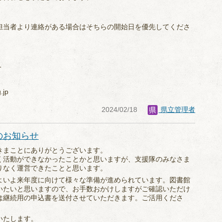
担当者より連絡がある場合はそちらの開始日を優先してくださ
1
.jp
2024/02/18
県立管理者
のお知らせ
きまことにありがとうございます。
く活動ができなかったことかと思いますが、支援隊のみなさま
りなく運営できたことと思います。
よいよ来年度に向けて様々な準備が進められています。図書館
いたいと思いますので、お手数おかけしますがご確認いただけ
は継続用の申込書を送付させていただきます。ご活用くださ
いたします。