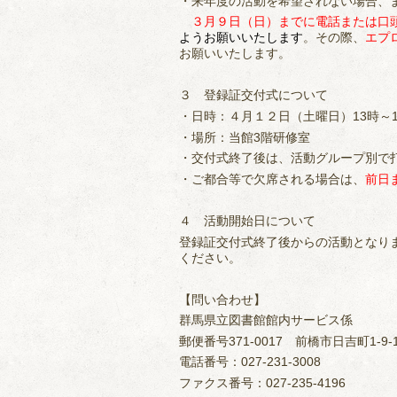
・来年度の活動を希望されない場合、
３月９日（日）までに電話または口
ようお願いいたします
。その際、
エプ
お願いいたします。
３ 登録証交付式について
・日時：４月１２日（土曜日）13時～1
・場所：当館3階研修室
・交付式終了後は、活動グループ別で
・ご都合等で欠席される場合は、
前日
４ 活動開始日について
登録証交付式終了後からの活動となり
ください。
【問い合わせ】
群馬県立図書館館内サービス係
郵便番号371-0017 前橋市日吉町1-9-
電話番号：027-231-3008
ファクス番号：027-235-4196