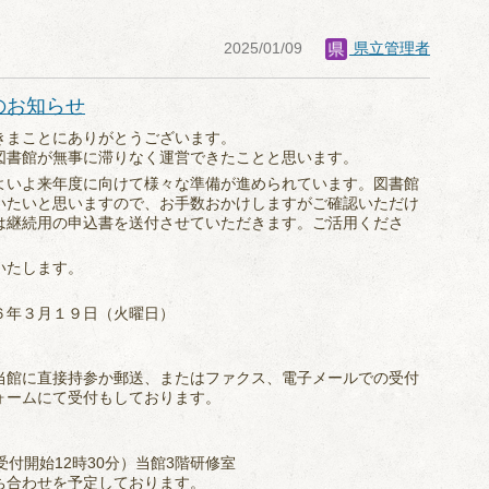
2025/01/09
県立管理者
のお知らせ
きまことにありがとうございます。
図書館が無事に滞りなく運営できたことと思います。
よいよ来年度に向けて様々な準備が進められています。図書館
いたいと思いますので、お手数おかけしますがご確認いただけ
は継続用の申込書を送付させていただきます。ご活用くださ
いたします。
６年３月１９日（火曜日）
当館に直接持参か郵送、またはファクス、電子メールでの受付
ォームにて受付もしております。
（受付開始12時30分）当館3階研修室
ち合わせを予定しております。